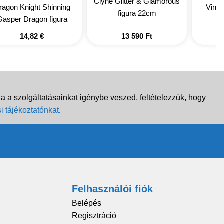
Clyne Glitter & Glamorous
ragon Knight Shinning
Vinyl
figura 22cm
Gasper Dragon figura
14,82
€
13 590
Ft
 a szolgáltatásainkat igénybe veszed, feltételezzük, hogy
i tájékoztatónkat
.
Felhasználói fiók
Belépés
Regisztráció