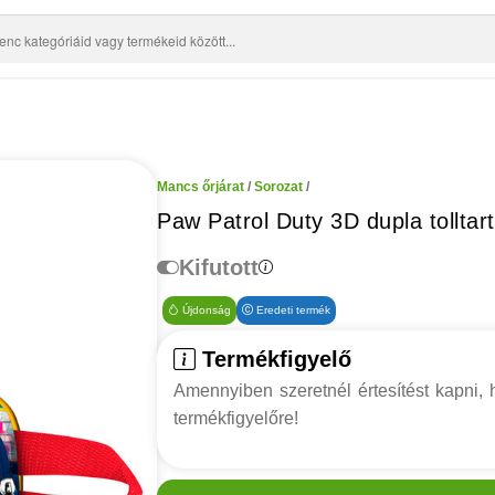
Mancs őrjárat
/
Sorozat
/
Paw Patrol Duty 3D dupla tolltar
Kifutott
Újdonság
Eredeti termék
Termékfigyelő
Amennyiben szeretnél értesítést kapni, h
termékfigyelőre!