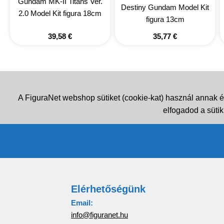
Gundam MK-II Titans Ver.
Destiny Gundam Model Kit
2.0 Model Kit figura 18cm
figura 13cm
39,58
€
35,77
€
A FiguraNet webshop sütiket (cookie-kat) használ annak é
elfogadod a sütik
Elérhetőségünk
Email:
info@figuranet.hu