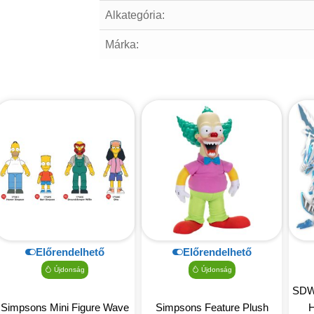
Alkategória:
Márka:
Előrendelhető
Előrendelhető
Újdonság
Újdonság
SDW
Simpsons Mini Figure Wave
Simpsons Feature Plush
H