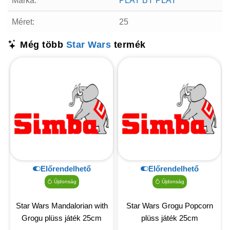
Márka:
PLAY BY PLAY
Méret:
25
Még több
Star Wars
termék
Előrendelhető
Előrendelhető
Újdonság
Újdonság
Star Wars Mandalorian with
Star Wars Grogu Popcorn
Grogu plüss játék 25cm
plüss játék 25cm