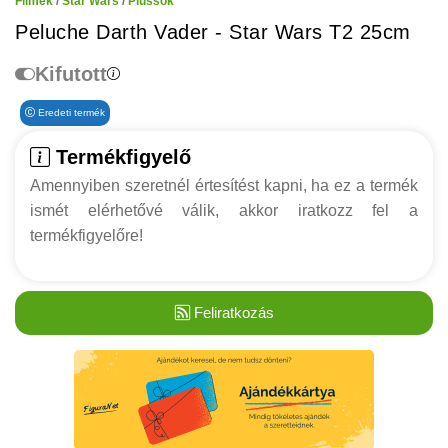
Filmek
/
Star Wars
/
Plüssök
Peluche Darth Vader - Star Wars T2 25cm
Kifutott
Eredeti termék
Termékfigyelő
Amennyiben szeretnél értesítést kapni, ha ez a termék
ismét elérhetővé válik, akkor iratkozz fel a
termékfigyelőre!
Feliratkozás