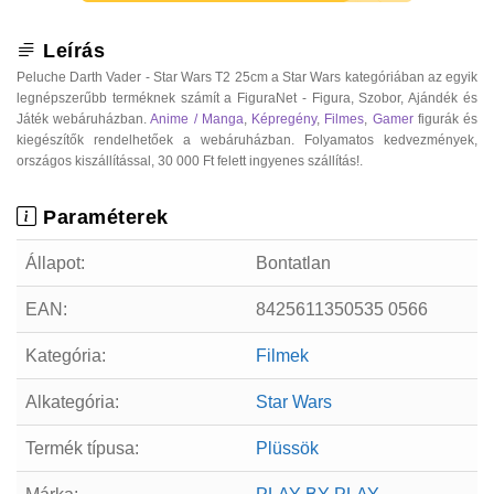
Leírás
Peluche Darth Vader - Star Wars T2 25cm a Star Wars kategóriában az egyik
legnépszerűbb terméknek számít a FiguraNet - Figura, Szobor, Ajándék és
Játék webáruházban.
Anime / Manga
,
Képregény
,
Filmes
,
Gamer
figurák és
kiegészítők rendelhetőek a webáruházban. Folyamatos kedvezmények,
országos kiszállítással, 30 000 Ft felett ingyenes szállítás!.
Paraméterek
Állapot:
Bontatlan
EAN:
8425611350535 0566
Kategória:
Filmek
Alkategória:
Star Wars
Termék típusa:
Plüssök