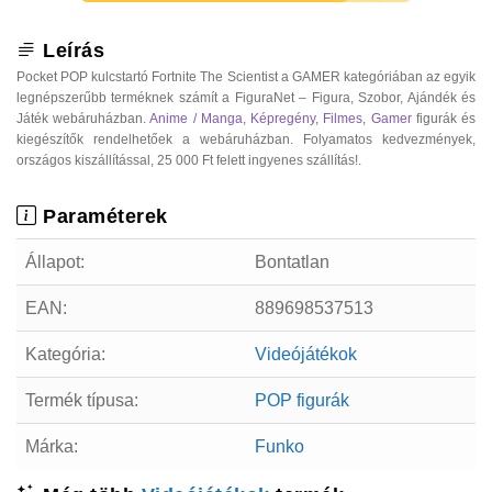
Leírás
Pocket POP kulcstartó Fortnite The Scientist a GAMER kategóriában az egyik
legnépszerűbb terméknek számít a FiguraNet – Figura, Szobor, Ajándék és
Játék webáruházban.
Anime / Manga
,
Képregény
,
Filmes
,
Gamer
figurák és
kiegészítők rendelhetőek a webáruházban. Folyamatos kedvezmények,
országos kiszállítással, 25 000 Ft felett ingyenes szállítás!.
Paraméterek
Állapot:
Bontatlan
EAN:
889698537513
Kategória:
Videójátékok
Termék típusa:
POP figurák
Márka:
Funko