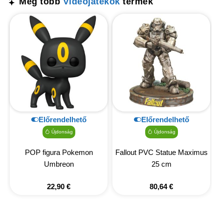
Még több
Videójátékok
termék
Előrendelhető
Előrendelhető
Újdonság
Újdonság
POP figura Pokemon
Fallout PVC Statue Maximus
Umbreon
25 cm
22,90
€
80,64
€