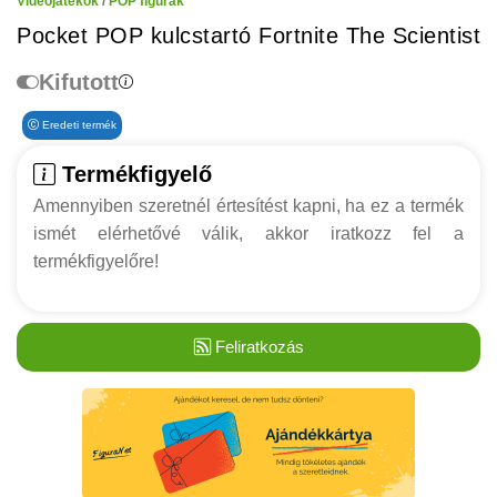
Videójátékok
/
POP figurák
Pocket POP kulcstartó Fortnite The Scientist
Kifutott
Eredeti termék
Termékfigyelő
Amennyiben szeretnél értesítést kapni, ha ez a termék
ismét elérhetővé válik, akkor iratkozz fel a
termékfigyelőre!
Feliratkozás