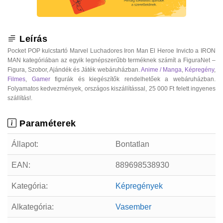
Leírás
Pocket POP kulcstartó Marvel Luchadores Iron Man El Heroe Invicto a IRON
MAN kategóriában az egyik legnépszerűbb terméknek számít a FiguraNet –
Figura, Szobor, Ajándék és Játék webáruházban.
Anime / Manga
,
Képregény
,
Filmes
,
Gamer
figurák és kiegészítők rendelhetőek a webáruházban.
Folyamatos kedvezmények, országos kiszállítással, 25 000 Ft felett ingyenes
szállítás!.
Paraméterek
Állapot:
Bontatlan
EAN:
889698538930
Kategória:
Képregények
Alkategória:
Vasember