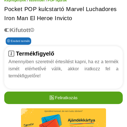
Képregények
/
Vasember
/
POP figurák
Pocket POP kulcstartó Marvel Luchadores
Iron Man El Heroe Invicto
Kifutott
Eredeti termék
Termékfigyelő
Amennyiben szeretnél értesítést kapni, ha ez a termék
ismét elérhetővé válik, akkor iratkozz fel a
termékfigyelőre!
Feliratkozás