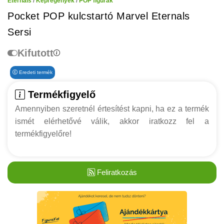
Eternals
/
Képregények
/
POP figurák
Pocket POP kulcstartó Marvel Eternals
Sersi
Kifutott
Eredeti termék
Termékfigyelő
Amennyiben szeretnél értesítést kapni, ha ez a termék
ismét elérhetővé válik, akkor iratkozz fel a
termékfigyelőre!
Feliratkozás