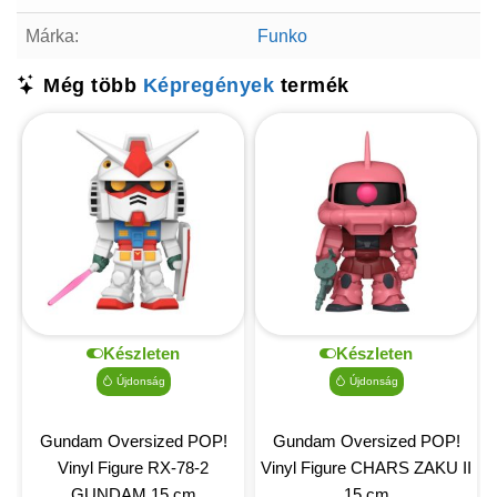
Márka:
Funko
Még több
Képregények
termék
Készleten
Készleten
Újdonság
Újdonság
Gundam Oversized POP!
Gundam Oversized POP!
Vinyl Figure RX-78-2
Vinyl Figure CHARS ZAKU II
GUNDAM 15 cm
15 cm