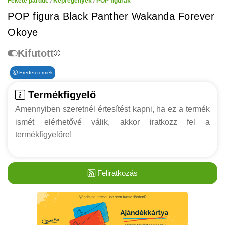
Fekete párduc
/
Képregények
/
POP figurák
POP figura Black Panther Wakanda Forever
Okoye
Kifutott
Eredeti termék
Termékfigyelő
Amennyiben szeretnél értesítést kapni, ha ez a termék
ismét elérhetővé válik, akkor iratkozz fel a
termékfigyelőre!
Feliratkozás