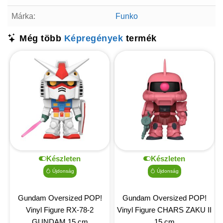
Márka:
Funko
Még több
Képregények
termék
Készleten
Készleten
Újdonság
Újdonság
Gundam Oversized POP!
Gundam Oversized POP!
Vinyl Figure RX-78-2
Vinyl Figure CHARS ZAKU II
GUNDAM 15 cm
15 cm