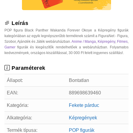
Leírás
POP figura Black Panther Wakanda Forever Okoye a Képregény figurák
kategóriában az egyik legnépszerűbb terméknek számít a FiguraNet - Figura,
Szobor, Ajándék és Játék webáruházban.
Anime / Manga
,
Képregény
,
Filmes
,
Gamer
figurák és kiegészítők rendelhetőek a webáruházban. Folyamatos
kedvezmények, országos kiszállítással, 30 000 Ft felett ingyenes szállítás!.
Paraméterek
Állapot:
Bontatlan
EAN:
889698639460
Kategória:
Fekete párduc
Alkategória:
Képregények
Termék típusa:
POP figurák