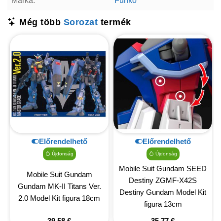
Márka:
Funko
Még több
Sorozat
termék
Előrendelhető
Előrendelhető
Újdonság
Újdonság
Mobile Suit Gundam SEED
Mobile Suit Gundam
Destiny ZGMF-X42S
Gundam MK-II Titans Ver.
Destiny Gundam Model Kit
2.0 Model Kit figura 18cm
figura 13cm
39,58
€
35,77
€