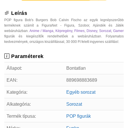
Leírás
POP figura Bob's Burgers Bob Calvin Fischo az egyik legnépszerűbb
terméknek számít a FiguraNet - Figura, Szobor, Ajándék és Játék
webáruházban.
Anime / Manga
,
Képregény
,
Filmes
,
Disney
,
Sorozat
,
Gamer
figurák és kiegészítők rendelhetőek a webáruházban. Folyamatos
kedvezmények, országos kiszállítással, 30 000 Ft felett ingyenes szállítás!.
Paraméterek
Állapot:
Bontatlan
EAN:
889698883689
Kategória:
Egyéb sorozat
Alkategória:
Sorozat
Termék típusa:
POP figurák