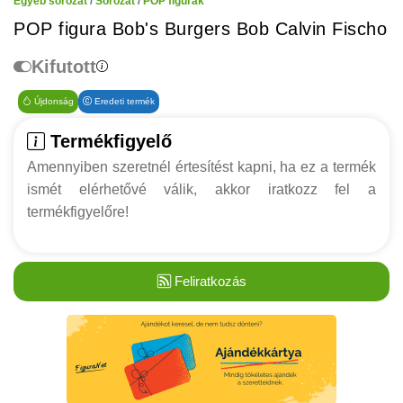
Egyéb sorozat
/
Sorozat
/
POP figurák
POP figura Bob's Burgers Bob Calvin Fischo
Kifutott
Újdonság
Eredeti termék
Termékfigyelő
Amennyiben szeretnél értesítést kapni, ha ez a termék
ismét elérhetővé válik, akkor iratkozz fel a
termékfigyelőre!
Feliratkozás