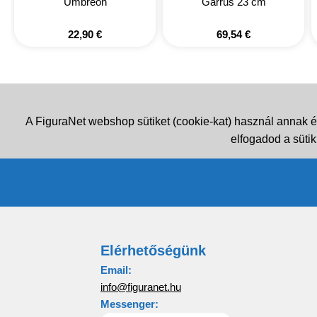
Umbreon
Garrus 23 cm
22,90
€
69,54
€
A FiguraNet webshop sütiket (cookie-kat) használ annak é
elfogadod a sütik
Elérhetőségünk
Email:
info@figuranet.hu
Messenger: