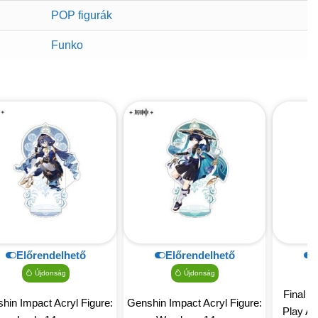
POP figurák
Funko
Előrendelhető
Előrendelhető
Újdonság
Újdonság
Final 
hin Impact Acryl Figure:
Genshin Impact Acryl Figure:
Play Ar