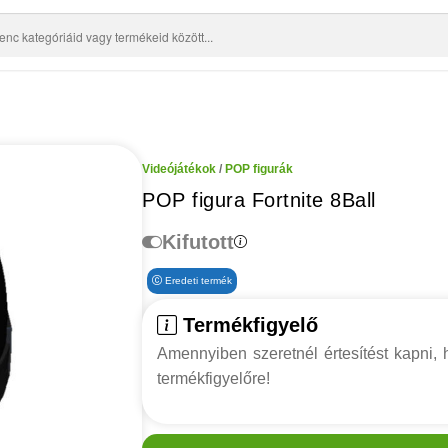
Videójátékok
/
POP figurák
POP figura Fortnite 8Ball
Kifutott
Eredeti termék
Termékfigyelő
Amennyiben szeretnél értesítést kapni, h
termékfigyelőre!