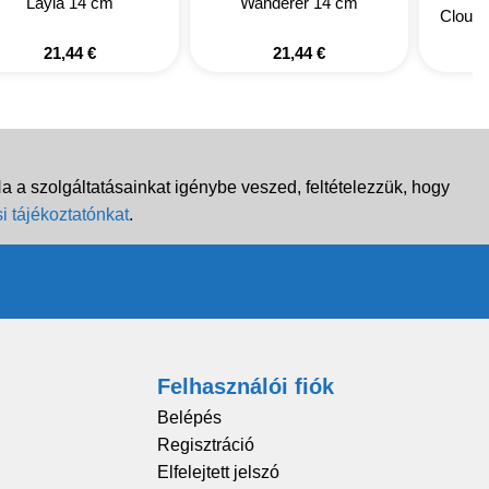
Layla 14 cm
Wanderer 14 cm
Cloud 
21,44
€
21,44
€
 a szolgáltatásainkat igénybe veszed, feltételezzük, hogy
i tájékoztatónkat
.
Felhasználói fiók
Belépés
Regisztráció
Elfelejtett jelszó