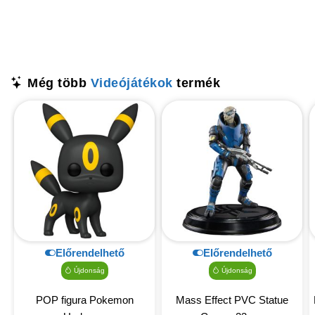
Még több
Videójátékok
termék
Előrendelhető
Előrendelhető
Újdonság
Újdonság
POP figura Pokemon
Mass Effect PVC Statue