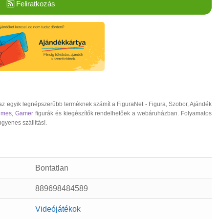
Feliratkozás
 az egyik legnépszerűbb terméknek számít a FiguraNet - Figura, Szobor, Ajándék
ilmes
,
Gamer
figurák és kiegészítők rendelhetőek a webáruházban. Folyamatos
ngyenes szállítás!.
Bontatlan
889698484589
Videójátékok