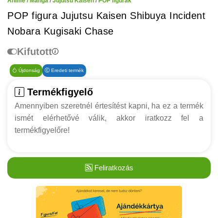
Anime / Manga
/
Jujutsu Kaisen
/
POP figurák
POP figura Jujutsu Kaisen Shibuya Incident
Nobara Kugisaki Chase
Kifutott
Újdonság
Eredeti termék
Termékfigyelő
Amennyiben szeretnél értesítést kapni, ha ez a termék
ismét elérhetővé válik, akkor iratkozz fel a
termékfigyelőre!
Feliratkozás