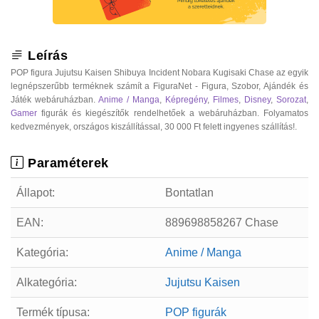
Leírás
POP figura Jujutsu Kaisen Shibuya Incident Nobara Kugisaki Chase az egyik
legnépszerűbb terméknek számít a FiguraNet - Figura, Szobor, Ajándék és
Játék webáruházban.
Anime / Manga
,
Képregény
,
Filmes
,
Disney
,
Sorozat
,
Gamer
figurák és kiegészítők rendelhetőek a webáruházban. Folyamatos
kedvezmények, országos kiszállítással, 30 000 Ft felett ingyenes szállítás!.
Paraméterek
Állapot:
Bontatlan
EAN:
889698858267 Chase
Kategória:
Anime / Manga
Alkategória:
Jujutsu Kaisen
Termék típusa:
POP figurák