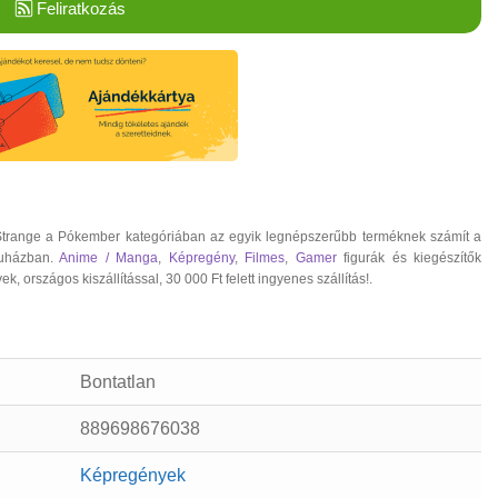
Feliratkozás
range a Pókember kategóriában az egyik legnépszerűbb terméknek számít a
ruházban.
Anime / Manga
,
Képregény
,
Filmes
,
Gamer
figurák és kiegészítők
rszágos kiszállítással, 30 000 Ft felett ingyenes szállítás!.
Bontatlan
889698676038
Képregények