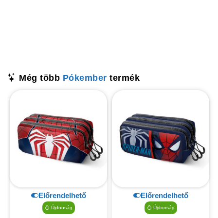
Még több
Pókember
termék
Előrendelhető
Előrendelhető
Újdonság
Újdonság