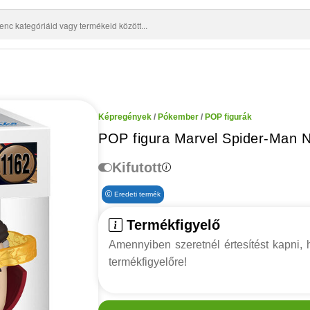
Képregények
/
Pókember
/
POP figurák
POP figura Marvel Spider-Man 
Kifutott
Eredeti termék
Termékfigyelő
Amennyiben szeretnél értesítést kapni, h
termékfigyelőre!