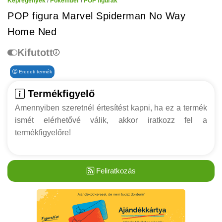
Képregények
/
Pókember
/
POP figurák
POP figura Marvel Spiderman No Way
Home Ned
Kifutott
Eredeti termék
Termékfigyelő
Amennyiben szeretnél értesítést kapni, ha ez a termék
ismét elérhetővé válik, akkor iratkozz fel a
termékfigyelőre!
Feliratkozás