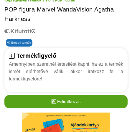
Képregények
/
Wanda Vision
/
POP figurák
POP figura Marvel WandaVision Agatha
Harkness
Kifutott
Eredeti termék
Termékfigyelő
Amennyiben szeretnél értesítést kapni, ha ez a termék
ismét elérhetővé válik, akkor iratkozz fel a
termékfigyelőre!
Feliratkozás