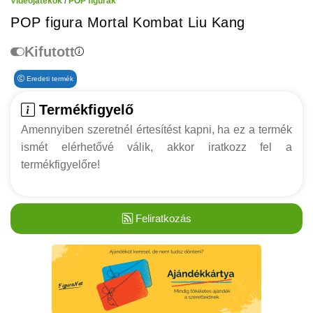
Videójátékok
/
POP figurák
POP figura Mortal Kombat Liu Kang
Kifutott
Eredeti termék
Termékfigyelő
Amennyiben szeretnél értesítést kapni, ha ez a termék
ismét elérhetővé válik, akkor iratkozz fel a
termékfigyelőre!
Feliratkozás