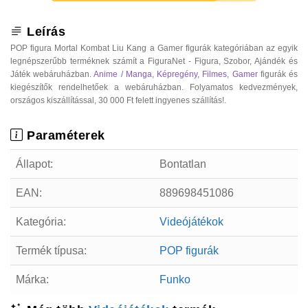
Leírás
POP figura Mortal Kombat Liu Kang a Gamer figurák kategóriában az egyik
legnépszerűbb terméknek számít a FiguraNet - Figura, Szobor, Ajándék és
Játék webáruházban.
Anime / Manga
,
Képregény
,
Filmes
,
Gamer
figurák és
kiegészítők rendelhetőek a webáruházban. Folyamatos kedvezmények,
országos kiszállítással, 30 000 Ft felett ingyenes szállítás!.
Paraméterek
Állapot:
Bontatlan
EAN:
889698451086
Kategória:
Videójátékok
Termék típusa:
POP figurák
Márka:
Funko