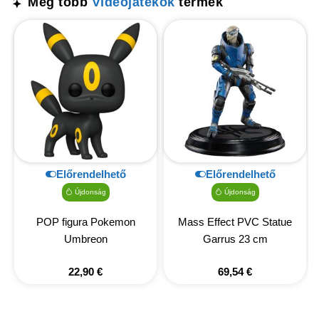
Még több
Videójátékok
termék
Előrendelhető
Előrendelhető
Újdonság
Újdonság
POP figura Pokemon
Mass Effect PVC Statue
Umbreon
Garrus 23 cm
22,90
€
69,54
€