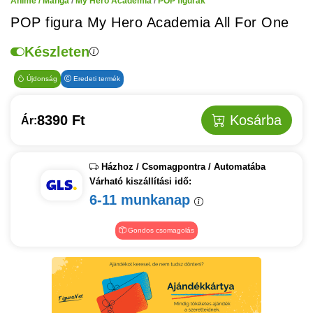
Anime / Manga
/
My Hero Academia
/
POP figurák
POP figura My Hero Academia All For One
Készleten
Újdonság
Eredeti termék
8390 Ft
Kosárba
Ár:
Házhoz / Csomagpontra / Automatába
Várható kiszállítási idő:
6-11 munkanap
Gondos csomagolás