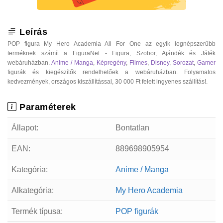
Leírás
POP figura My Hero Academia All For One az egyik legnépszerűbb
terméknek számít a FiguraNet - Figura, Szobor, Ajándék és Játék
webáruházban.
Anime / Manga
,
Képregény
,
Filmes
,
Disney
,
Sorozat
,
Gamer
figurák és kiegészítők rendelhetőek a webáruházban. Folyamatos
kedvezmények, országos kiszállítással, 30 000 Ft felett ingyenes szállítás!.
Paraméterek
Állapot:
Bontatlan
EAN:
889698905954
Kategória:
Anime / Manga
Alkategória:
My Hero Academia
Termék típusa:
POP figurák