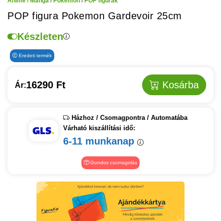
Anime / Manga
/
Pokemon
/
POP figurák
POP figura Pokemon Gardevoir 25cm
Készleten
Eredeti termék
16290 Ft
Kosárba
Ár:
Házhoz / Csomagpontra / Automatába
Várható kiszállítási idő:
6-11 munkanap
Gondos csomagolás