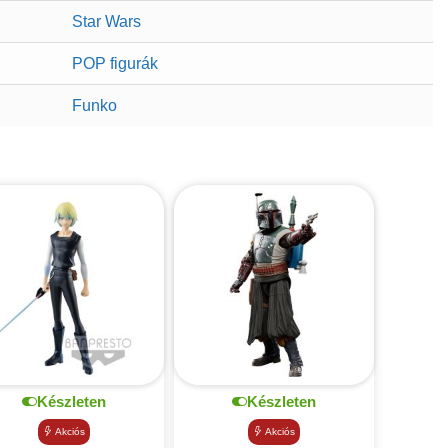
Star Wars
POP figurák
Funko
Készleten
Készleten
Akciós
Akciós