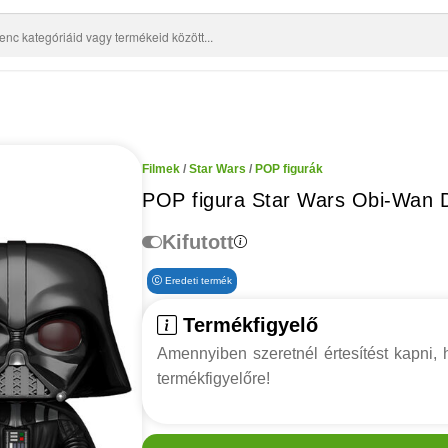
Filmek
/
Star Wars
/
POP figurák
POP figura Star Wars Obi-Wan 
Kifutott
Eredeti termék
Termékfigyelő
Amennyiben szeretnél értesítést kapni, h
termékfigyelőre!