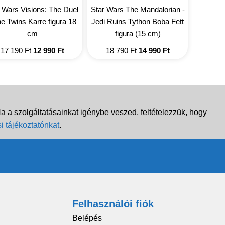
 Wars Visions: The Duel
Star Wars The Mandalorian -
he Twins Karre figura 18
Jedi Ruins Tython Boba Fett
cm
figura (15 cm)
Original
Current
Original
Current
17 190
Ft
12 990
Ft
18 790
Ft
14 990
Ft
price
price
price
price
was:
is:
was:
is:
17
12
18
14
190 Ft.
990 Ft.
790 Ft.
990 Ft.
 a szolgáltatásainkat igénybe veszed, feltételezzük, hogy
i tájékoztatónkat
.
Felhasználói fiók
Belépés