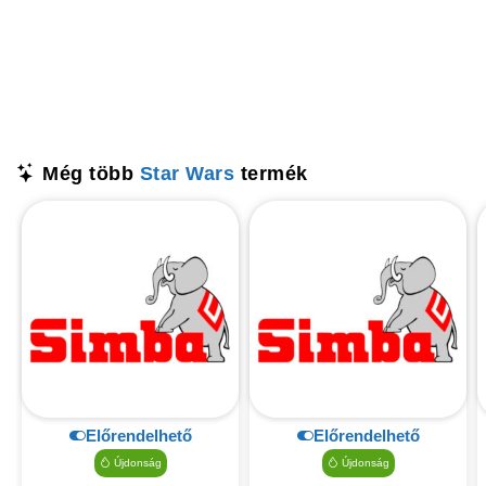
Még több
Star Wars
termék
Előrendelhető
Előrendelhető
Újdonság
Újdonság