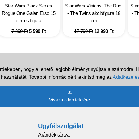
Star Wars Black Series
Star Wars Visions: The Duel
Star
Rogue One Galen Erso 15
- The Twins akciófigura 18
- T
cm-es figura
cm
Original
Current
Original
Current
7 890
Ft
5 590
Ft
17 790
Ft
12 990
Ft
price
price
price
price
was:
is:
was:
is:
7
5
17
12
890 Ft.
590 Ft.
790 Ft.
990 Ft.
rdekében, hogy a lehető legjobb élményt nyújtsa a számodra. Ha
 használatát. További információért tekintsd meg az
Adatkezelés
Vissza a lap tetejére
Ügyfélszolgálat
Ajándékkártya