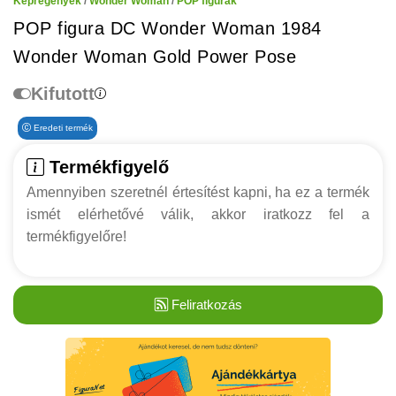
Képregények
/
Wonder Woman
/
POP figurák
POP figura DC Wonder Woman 1984
Wonder Woman Gold Power Pose
Kifutott
Eredeti termék
Termékfigyelő
Amennyiben szeretnél értesítést kapni, ha ez a termék
ismét elérhetővé válik, akkor iratkozz fel a
termékfigyelőre!
Feliratkozás