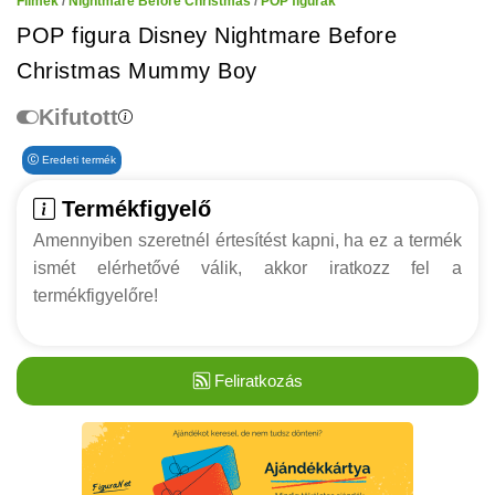
Filmek
/
Nightmare Before Christmas
/
POP figurák
POP figura Disney Nightmare Before
Christmas Mummy Boy
Kifutott
Eredeti termék
Termékfigyelő
Amennyiben szeretnél értesítést kapni, ha ez a termék
ismét elérhetővé válik, akkor iratkozz fel a
termékfigyelőre!
Feliratkozás