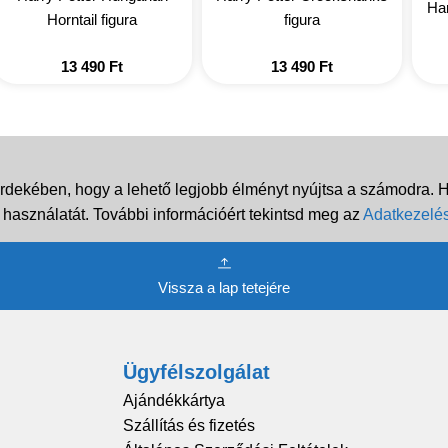
Har
Horntail figura
figura
13 490
Ft
13 490
Ft
rdekében, hogy a lehető legjobb élményt nyújtsa a számodra. Ha
 használatát. További információért tekintsd meg az
Adatkezelés
Vissza a lap tetejére
Ügyfélszolgálat
Ajándékkártya
Szállítás és fizetés