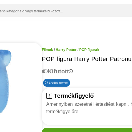
Filmek
/
Harry Potter
/
POP figurák
POP figura Harry Potter Patron
Kifutott
Eredeti termék
Termékfigyelő
Amennyiben szeretnél értesítést kapni, h
termékfigyelőre!