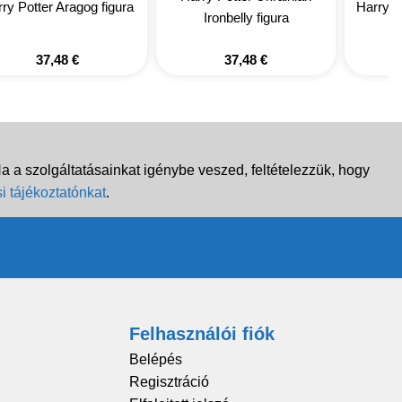
ry Potter Aragog figura
Harry Po
Ironbelly figura
37,48
€
37,48
€
 a szolgáltatásainkat igénybe veszed, feltételezzük, hogy
i tájékoztatónkat
.
Felhasználói fiók
Belépés
Regisztráció