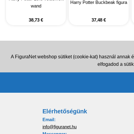
Harry Potter Buckbeak figura
wand
38,73
€
37,48
€
A FiguraNet webshop sütiket (cookie-kat) használ annak é
elfogadod a sütik
Elérhetőségünk
Email:
info@figuranet.hu
Messenger: