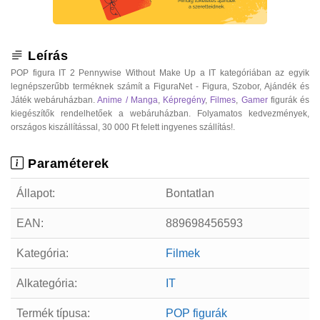
Leírás
POP figura IT 2 Pennywise Without Make Up a IT kategóriában az egyik
legnépszerűbb terméknek számít a FiguraNet - Figura, Szobor, Ajándék és
Játék webáruházban.
Anime / Manga
,
Képregény
,
Filmes
,
Gamer
figurák és
kiegészítők rendelhetőek a webáruházban. Folyamatos kedvezmények,
országos kiszállítással, 30 000 Ft felett ingyenes szállítás!.
Paraméterek
Állapot:
Bontatlan
EAN:
889698456593
Kategória:
Filmek
Alkategória:
IT
Termék típusa:
POP figurák