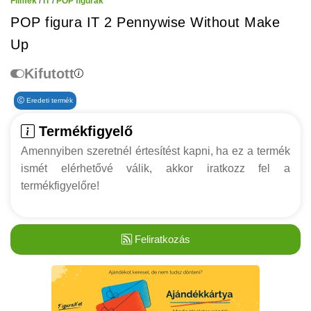
Filmek
/
IT
/
POP figurák
POP figura IT 2 Pennywise Without Make
Up
Kifutott
Eredeti termék
Termékfigyelő
Amennyiben szeretnél értesítést kapni, ha ez a termék
ismét elérhetővé válik, akkor iratkozz fel a
termékfigyelőre!
Feliratkozás