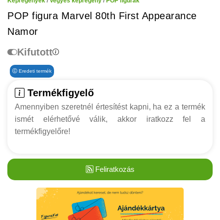
Képregények
/
Vegyes képregény
/
POP figurák
POP figura Marvel 80th First Appearance
Namor
Kifutott
Eredeti termék
Termékfigyelő
Amennyiben szeretnél értesítést kapni, ha ez a termék
ismét elérhetővé válik, akkor iratkozz fel a
termékfigyelőre!
Feliratkozás