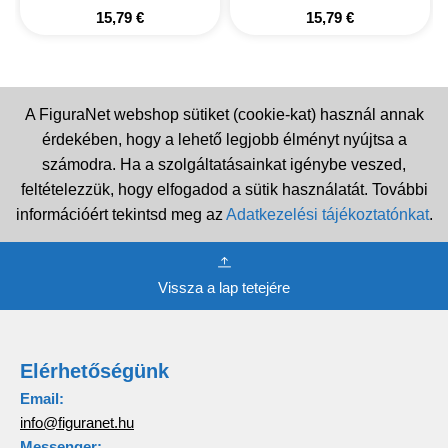
15,79
€
15,79
€
A FiguraNet webshop sütiket (cookie-kat) használ annak
érdekében, hogy a lehető legjobb élményt nyújtsa a
számodra. Ha a szolgáltatásainkat igénybe veszed,
feltételezzük, hogy elfogadod a sütik használatát. További
információért tekintsd meg az
Adatkezelési tájékoztatónkat
.
Vissza a lap tetejére
Elérhetőségünk
Email:
info@figuranet.hu
Messenger: