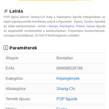
Leírás
POP figura Marvel Shang-Chi Katy a Képregény figurák kategóriában az
egyik legnépszerűbb terméknek számít a FiguraNet - Figura, Szobor, Ajándék
és Játék webáruházban.
Anime / Manga
,
Képregény
,
Filmes
,
Gamer
figurák
és kiegészítők rendelhetőek a webáruházban. Folyamatos kedvezmények,
országos kiszállítással, 30 000 Ft felett ingyenes szállítás!.
Paraméterek
Állapot:
Bontatlan
EAN:
889698528788
Kategória:
Képregények
Alkategória:
Shang-Chi
Termék típusa:
POP figurák