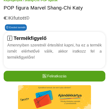
Képregények
/
Shang-Chi
/
POP figurák
POP figura Marvel Shang-Chi Katy
Kifutott
Eredeti termék
Termékfigyelő
Amennyiben szeretnél értesítést kapni, ha ez a termék
ismét elérhetővé válik, akkor iratkozz fel a
termékfigyelőre!
Feliratkozás