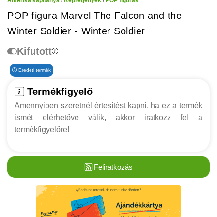
Amerika kapitánya
/
Képregények
/
POP figurák
POP figura Marvel The Falcon and the
Winter Soldier - Winter Soldier
Kifutott
Eredeti termék
Termékfigyelő
Amennyiben szeretnél értesítést kapni, ha ez a termék
ismét elérhetővé válik, akkor iratkozz fel a
termékfigyelőre!
Feliratkozás