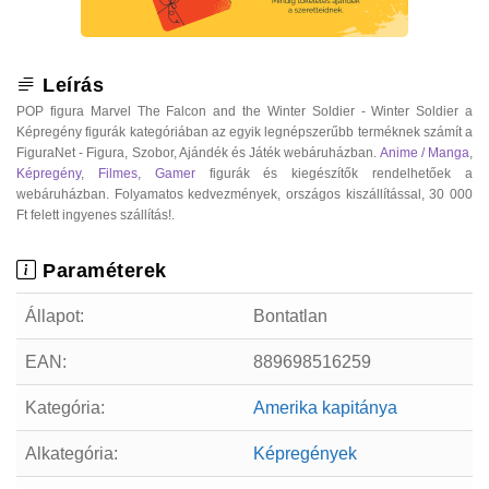
Leírás
POP figura Marvel The Falcon and the Winter Soldier - Winter Soldier a
Képregény figurák kategóriában az egyik legnépszerűbb terméknek számít a
FiguraNet - Figura, Szobor, Ajándék és Játék webáruházban.
Anime / Manga
,
Képregény
,
Filmes
,
Gamer
figurák és kiegészítők rendelhetőek a
webáruházban. Folyamatos kedvezmények, országos kiszállítással, 30 000
Ft felett ingyenes szállítás!.
Paraméterek
Állapot:
Bontatlan
EAN:
889698516259
Kategória:
Amerika kapitánya
Alkategória:
Képregények