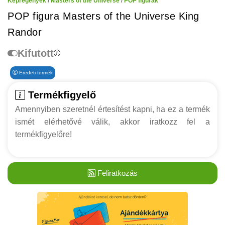
Képregények
/
Masters of the Universe
/
POP figurák
POP figura Masters of the Universe King
Randor
Kifutott
Eredeti termék
Termékfigyelő
Amennyiben szeretnél értesítést kapni, ha ez a termék
ismét elérhetővé válik, akkor iratkozz fel a
termékfigyelőre!
Feliratkozás