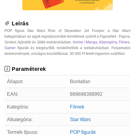
Leírás
POP figura Star Wars Rise of Skywalker Jet Trooper a Star Wars
kategóriában az egyik legnépszerűbb terméknek számít a FiguraNet - Figura,
Szobor, Ajándék és Játék webáruházban.
Anime / Manga
,
Képregény
,
Filmes
,
Gamer
figurák és kiegészítők rendelhetőek a webáruházban. Folyamatos
kedvezmények, országos kiszállítással, 30 000 Ft felett ingyenes szállítás!.
Paraméterek
Állapot:
Bontatlan
EAN:
889698398992
Kategória:
Filmek
Alkategória:
Star Wars
Termék típusa:
POP figurák