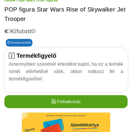
Filmek
/
Star Wars
/
POP figurák
POP figura Star Wars Rise of Skywalker Jet
Trooper
Kifutott
Eredeti termék
Termékfigyelő
Amennyiben szeretnél értesítést kapni, ha ez a termék
ismét elérhetővé válik, akkor iratkozz fel a
termékfigyelőre!
Feliratkozás