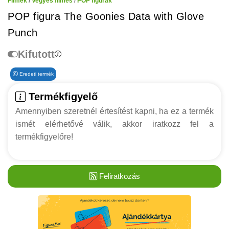
Filmek
/
Vegyes filmes
/
POP figurák
POP figura The Goonies Data with Glove
Punch
Kifutott
Eredeti termék
Termékfigyelő
Amennyiben szeretnél értesítést kapni, ha ez a termék
ismét elérhetővé válik, akkor iratkozz fel a
termékfigyelőre!
Feliratkozás