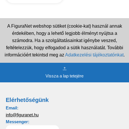
price
price
was:
is:
6
1
690 Ft.
990 Ft.
A FiguraNet webshop sütiket (cookie-kat) használ annak
érdekében, hogy a lehető legjobb élményt nyújtsa a
számodra. Ha a szolgáltatásainkat igénybe veszed,
feltételezzük, hogy elfogadod a sütik használatát. További
információért tekintsd meg az
Adatkezelési tájékoztatónkat
.
Vissza a lap tetejére
Elérhetőségünk
Email:
info@figuranet.hu
Messenger: