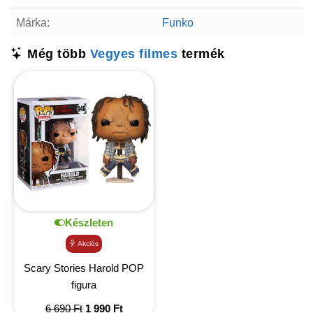
Márka:
Funko
Még több
Vegyes filmes
termék
Készleten
Akciós
Scary Stories Harold POP
figura
Original
Current
6 690
Ft
1 990
Ft