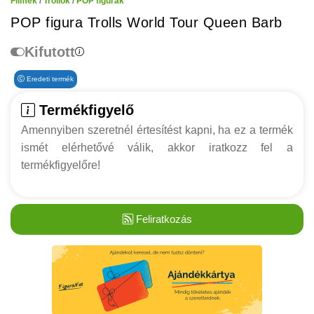
Filmek
/
Trollok
/
POP figurák
POP figura Trolls World Tour Queen Barb
Kifutott
Eredeti termék
Termékfigyelő
Amennyiben szeretnél értesítést kapni, ha ez a termék
ismét elérhetővé válik, akkor iratkozz fel a
termékfigyelőre!
Feliratkozás