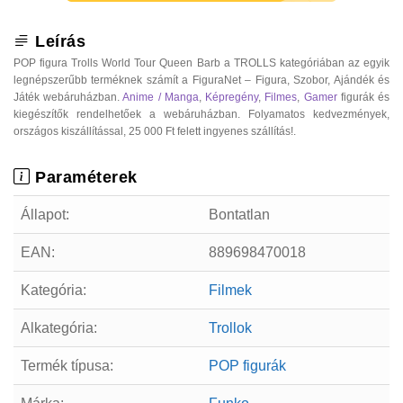
Leírás
POP figura Trolls World Tour Queen Barb a TROLLS kategóriában az egyik
legnépszerűbb terméknek számít a FiguraNet – Figura, Szobor, Ajándék és
Játék webáruházban.
Anime / Manga
,
Képregény
,
Filmes
,
Gamer
figurák és
kiegészítők rendelhetőek a webáruházban. Folyamatos kedvezmények,
országos kiszállítással, 25 000 Ft felett ingyenes szállítás!.
Paraméterek
Állapot:
Bontatlan
EAN:
889698470018
Kategória:
Filmek
Alkategória:
Trollok
Termék típusa:
POP figurák