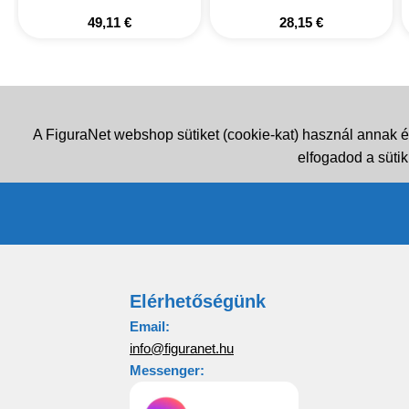
49,11
€
28,15
€
A FiguraNet webshop sütiket (cookie-kat) használ annak é
elfogadod a sütik
Elérhetőségünk
Email:
info@figuranet.hu
Messenger: