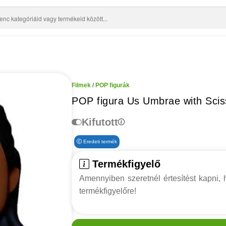
Filmek
/
POP figurák
POP figura Us Umbrae with Scis
Kifutott
Eredeti termék
Termékfigyelő
Amennyiben szeretnél értesítést kapni, h
termékfigyelőre!