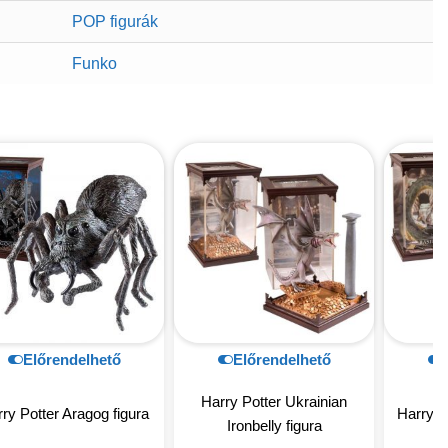
POP figurák
Funko
Előrendelhető
Előrendelhető
Harry Potter Ukrainian
ry Potter Aragog figura
Harry Po
Ironbelly figura