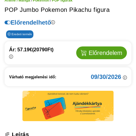
Anime / Manga
/
Pokemon
/
POP figurák
POP Jumbo Pokemon Pikachu figura
Előrendelhető
Eredeti termék
Ár: 57.19€
(20790Ft)
Előrendelem
09/30/2026
Várható megjelenési idő:
Leírás