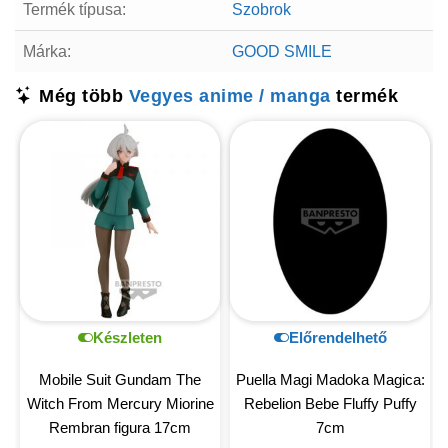
Termék típusa:
Szobrok
Márka:
GOOD SMILE
Még több
Vegyes anime / manga
termék
Készleten
Előrendelhető
Mobile Suit Gundam The
Puella Magi Madoka Magica:
Witch From Mercury Miorine
Rebelion Bebe Fluffy Puffy
Rembran figura 17cm
7cm