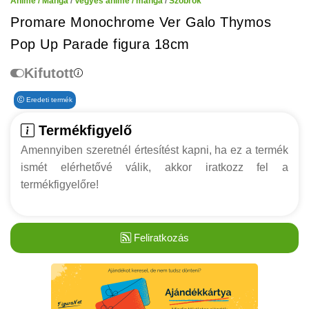
Anime / Manga
/
Vegyes anime / manga
/
Szobrok
Promare Monochrome Ver Galo Thymos
Pop Up Parade figura 18cm
Kifutott
Eredeti termék
Termékfigyelő
Amennyiben szeretnél értesítést kapni, ha ez a termék
ismét elérhetővé válik, akkor iratkozz fel a
termékfigyelőre!
Feliratkozás