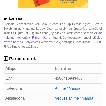
Leírás
Promare Monochrome Ver Galo Thymos Pop Up Parade figura 18cm a
Egyéb anime / manga kategóriában az egyik legnépszerűbb terméknek
számít a FiguraNet - Figura, Szobor, Ajándék és Játék webáruházban.
Anime
/ Manga
,
Képregény
,
Filmes
,
Gamer
figurák és kiegészítők rendelhetőek a
webáruházban. Folyamatos kedvezmények, országos kiszállítással, 30 000
Ft felett ingyenes szállítás!.
Paraméterek
Állapot:
Bontatlan
EAN:
4580416943406
Kategória:
Anime / Manga
Alkategória:
Vegyes anime / manga