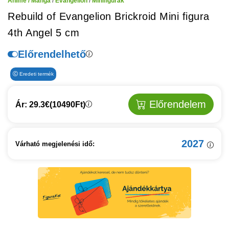
Anime / Manga
/
Evangelion
/
Minifigurák
Rebuild of Evangelion Brickroid Mini figura
4th Angel 5 cm
Előrendelhető
Eredeti termék
Előrendelem
Ár: 29.3€
(10490Ft)
2027
Várható megjelenési idő: