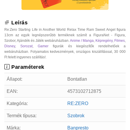
Leírás
Re:Zero Starting Life in Another World Relax Time Ram Sweet Angel figura
13cm az egyik legnépszerűbb terméknek számít a FiguraNet - Figura,
Szobor, Ajándék és Játék webáruházban.
Anime / Manga
,
Képregény
,
Filmes
,
Disney
,
Sorozat
,
Gamer
figurák és kiegészítők rendelhetőek a
webáruházban. Folyamatos kedvezmények, országos kiszállítással, 30 000
Ft felett ingyenes szállítás!.
Paraméterek
Állapot:
Bontatlan
EAN:
4573102712875
Kategória:
RE:ZERO
Termék típusa:
Szobrok
Márka:
Banpresto