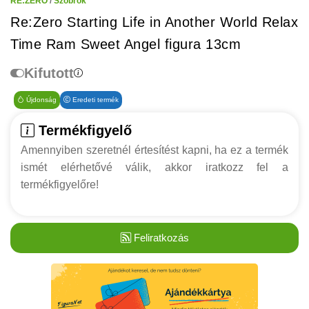
RE:ZERO
/
Szobrok
Re:Zero Starting Life in Another World Relax
Time Ram Sweet Angel figura 13cm
Kifutott
Újdonság
Eredeti termék
Termékfigyelő
Amennyiben szeretnél értesítést kapni, ha ez a termék
ismét elérhetővé válik, akkor iratkozz fel a
termékfigyelőre!
Feliratkozás