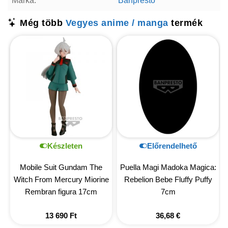
Márka:
Banpresto
Még több
Vegyes anime / manga
termék
Készleten
Előrendelhető
Mobile Suit Gundam The
Puella Magi Madoka Magica:
Witch From Mercury Miorine
Rebelion Bebe Fluffy Puffy
Rembran figura 17cm
7cm
13 690
Ft
36,68
€