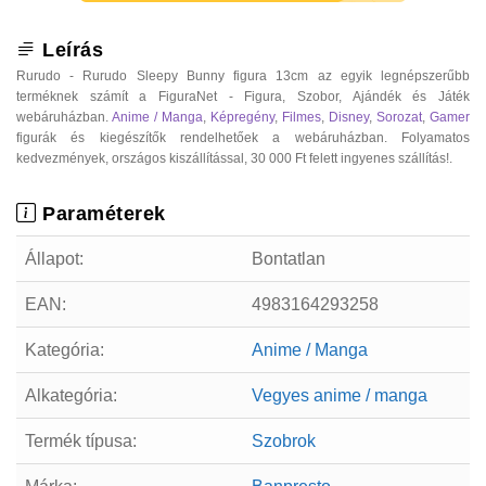
Leírás
Rurudo - Rurudo Sleepy Bunny figura 13cm az egyik legnépszerűbb
terméknek számít a FiguraNet - Figura, Szobor, Ajándék és Játék
webáruházban.
Anime / Manga
,
Képregény
,
Filmes
,
Disney
,
Sorozat
,
Gamer
figurák és kiegészítők rendelhetőek a webáruházban. Folyamatos
kedvezmények, országos kiszállítással, 30 000 Ft felett ingyenes szállítás!.
Paraméterek
Állapot:
Bontatlan
EAN:
4983164293258
Kategória:
Anime / Manga
Alkategória:
Vegyes anime / manga
Termék típusa:
Szobrok