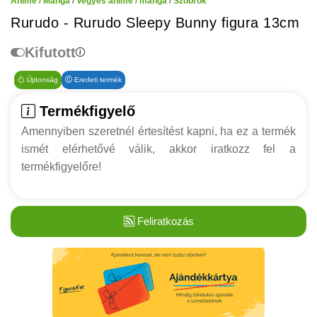
Anime / Manga
/
Vegyes anime / manga
/
Szobrok
Rurudo - Rurudo Sleepy Bunny figura 13cm
Kifutott
Újdonság
Eredeti termék
Termékfigyelő
Amennyiben szeretnél értesítést kapni, ha ez a termék
ismét elérhetővé válik, akkor iratkozz fel a
termékfigyelőre!
Feliratkozás