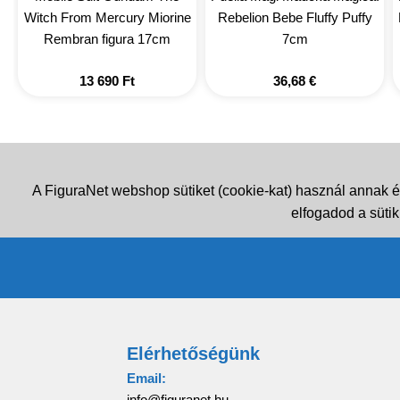
Witch From Mercury Miorine
Rebelion Bebe Fluffy Puffy
Rembran figura 17cm
7cm
13 690
Ft
36,68
€
A FiguraNet webshop sütiket (cookie-kat) használ annak é
elfogadod a sütik
Elérhetőségünk
Email:
info@figuranet.hu