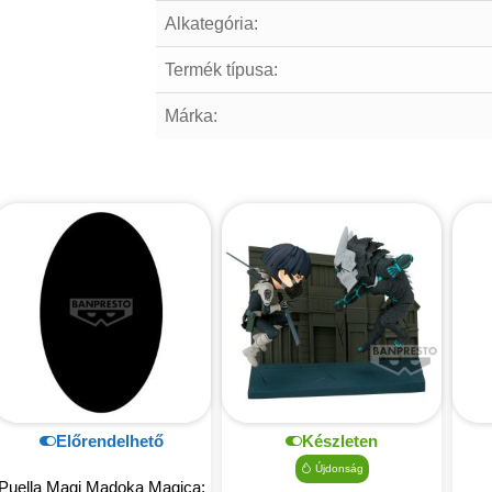
Alkategória:
Termék típusa:
Márka:
Előrendelhető
Készleten
Újdonság
Puella Magi Madoka Magica: