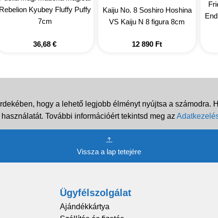
Fr
Rebelion Kyubey Fluffy Puffy
Kaiju No. 8 Soshiro Hoshina
End
7cm
VS Kaiju N 8 figura 8cm
36,68
€
12 890
Ft
rdekében, hogy a lehető legjobb élményt nyújtsa a számodra. Ha
 használatát. További információért tekintsd meg az
Adatkezelés
Vissza a lap tetejére
Ügyfélszolgálat
Ajándékkártya