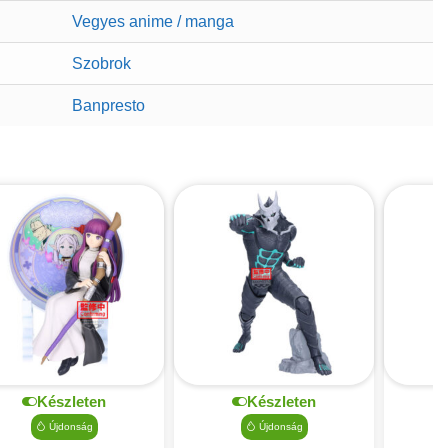
Vegyes anime / manga
Szobrok
Banpresto
Készleten
Készleten
Újdonság
Újdonság