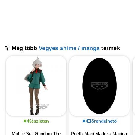
Még több
Vegyes anime / manga
termék
Készleten
Előrendelhető
Mobile Suit Gundam The
Puella Magi Madoka Magica: