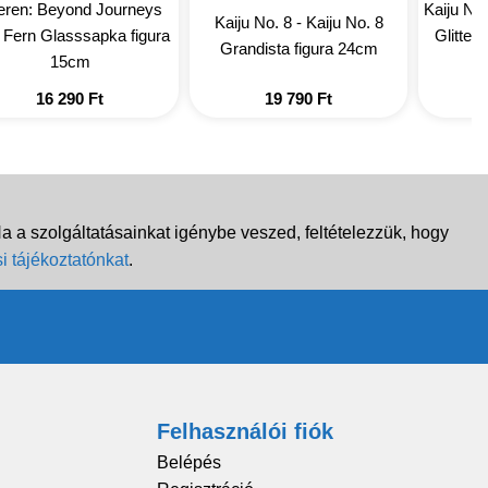
ieren: Beyond Journeys
Kaiju No
Kaiju No. 8 - Kaiju No. 8
 Fern Glasssapka figura
Glitter
Grandista figura 24cm
15cm
16 290
Ft
19 790
Ft
 a szolgáltatásainkat igénybe veszed, feltételezzük, hogy
i tájékoztatónkat
.
Felhasználói fiók
Belépés