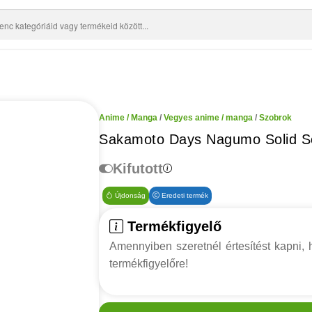
Anime / Manga
/
Vegyes anime / manga
/
Szobrok
Sakamoto Days Nagumo Solid S
Kifutott
Újdonság
Eredeti termék
Termékfigyelő
Amennyiben szeretnél értesítést kapni, h
termékfigyelőre!