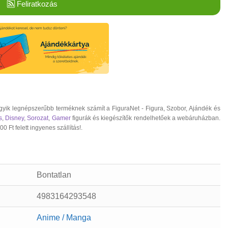
Feliratkozás
ik legnépszerűbb terméknek számít a FiguraNet - Figura, Szobor, Ajándék és
s
,
Disney
,
Sorozat
,
Gamer
figurák és kiegészítők rendelhetőek a webáruházban.
 Ft felett ingyenes szállítás!.
Bontatlan
4983164293548
Anime / Manga