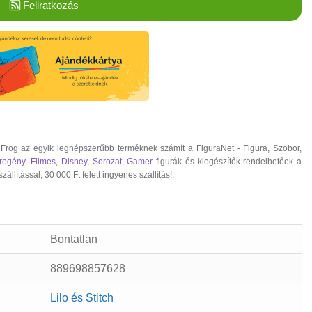
Feliratkozás
 Frog az egyik legnépszerűbb terméknek számít a FiguraNet - Figura, Szobor,
regény
,
Filmes
,
Disney
,
Sorozat
,
Gamer
figurák és kiegészítők rendelhetőek a
ítással, 30 000 Ft felett ingyenes szállítás!.
Bontatlan
889698857628
Lilo és Stitch