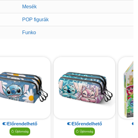
Mesék
POP figurák
Funko
Előrendelhető
Előrendelhető
Újdonság
Újdonság