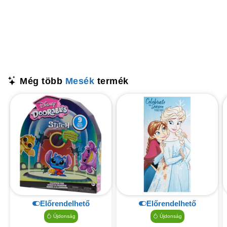
Még több
Mesék
termék
Előrendelhető
Előrendelhető
Újdonság
Újdonság