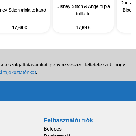
Doorabl
Disney Stitch & Angel tripla
ney Stitch tripla tolltartó
Bloom 
tolltartó
17,69
€
17,69
€
 a szolgáltatásainkat igénybe veszed, feltételezzük, hogy
i tájékoztatónkat
.
Felhasználói fiók
Belépés