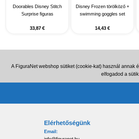
Doorables Disney Stitch
Disney Frozen törölköző +
Surprise figuras
swimming goggles set
33,87
€
14,43
€
A FiguraNet webshop sütiket (cookie-kat) használ annak é
elfogadod a sütik
Elérhetőségünk
Email:
info@figuranet.hu