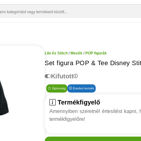
Lilo és Stitch
/
Mesék
/
POP figurák
Set figura POP & Tee Disney Sti
Kifutott
Újdonság
Eredeti termék
Termékfigyelő
Amennyiben szeretnél értesítést kapni, h
termékfigyelőre!