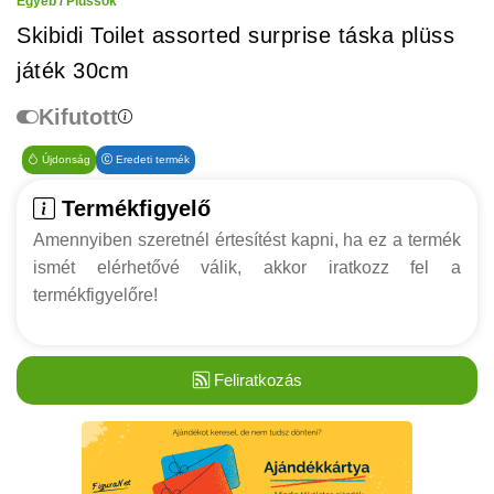
Egyéb
/
Plüssök
Skibidi Toilet assorted surprise táska plüss
játék 30cm
Kifutott
Újdonság
Eredeti termék
Termékfigyelő
Amennyiben szeretnél értesítést kapni, ha ez a termék
ismét elérhetővé válik, akkor iratkozz fel a
termékfigyelőre!
Feliratkozás