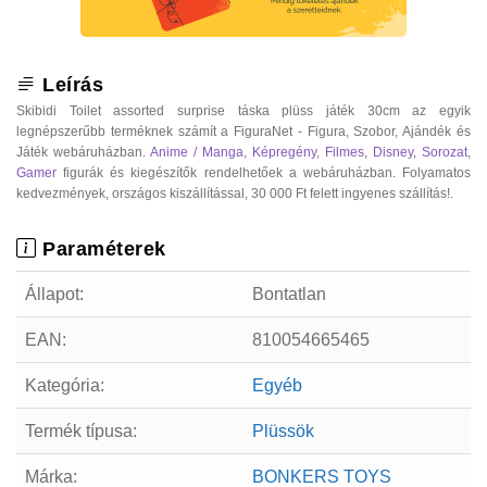
Leírás
Skibidi Toilet assorted surprise táska plüss játék 30cm az egyik
legnépszerűbb terméknek számít a FiguraNet - Figura, Szobor, Ajándék és
Játék webáruházban.
Anime / Manga
,
Képregény
,
Filmes
,
Disney
,
Sorozat
,
Gamer
figurák és kiegészítők rendelhetőek a webáruházban. Folyamatos
kedvezmények, országos kiszállítással, 30 000 Ft felett ingyenes szállítás!.
Paraméterek
Állapot:
Bontatlan
EAN:
810054665465
Kategória:
Egyéb
Termék típusa:
Plüssök
Márka:
BONKERS TOYS