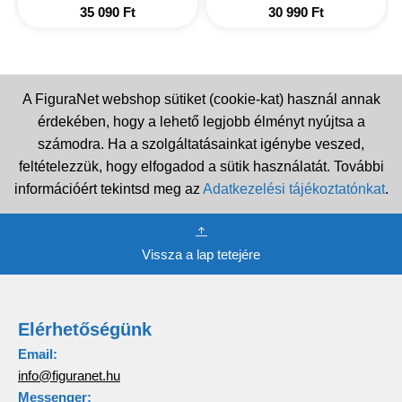
35 090
Ft
30 990
Ft
A FiguraNet webshop sütiket (cookie-kat) használ annak
érdekében, hogy a lehető legjobb élményt nyújtsa a
számodra. Ha a szolgáltatásainkat igénybe veszed,
feltételezzük, hogy elfogadod a sütik használatát. További
információért tekintsd meg az
Adatkezelési tájékoztatónkat
.
Vissza a lap tetejére
Elérhetőségünk
Email:
info@figuranet.hu
Messenger: