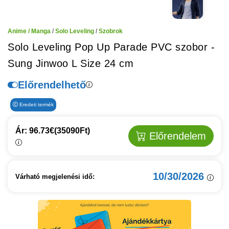
Anime / Manga
/
Solo Leveling
/
Szobrok
Solo Leveling Pop Up Parade PVC szobor -
Sung Jinwoo L Size 24 cm
Előrendelhető
Eredeti termék
Ár: 96.73€
(35090Ft)
Előrendelem
10/30/2026
Várható megjelenési idő: