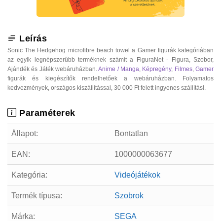
Leírás
Sonic The Hedgehog microfibre beach towel a Gamer figurák kategóriában
az egyik legnépszerűbb terméknek számít a FiguraNet - Figura, Szobor,
Ajándék és Játék webáruházban.
Anime / Manga
,
Képregény
,
Filmes
,
Gamer
figurák és kiegészítők rendelhetőek a webáruházban. Folyamatos
kedvezmények, országos kiszállítással, 30 000 Ft felett ingyenes szállítás!.
Paraméterek
Állapot:
Bontatlan
EAN:
1000000063677
Kategória:
Videójátékok
Termék típusa:
Szobrok
Márka:
SEGA