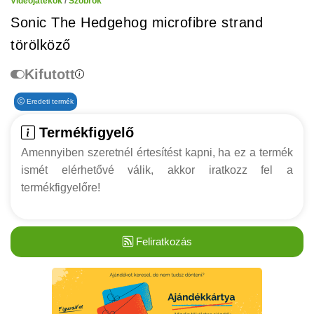
Videójátékok
/
Szobrok
Sonic The Hedgehog microfibre strand
törölköző
Kifutott
Eredeti termék
Termékfigyelő
Amennyiben szeretnél értesítést kapni, ha ez a termék
ismét elérhetővé válik, akkor iratkozz fel a
termékfigyelőre!
Feliratkozás