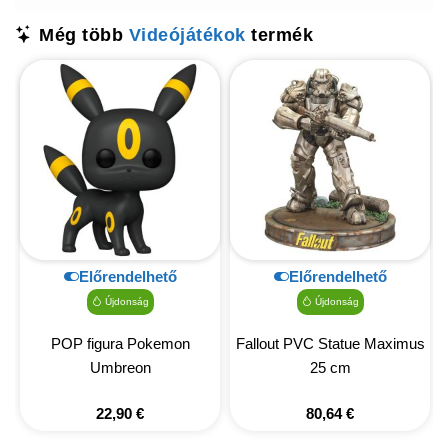
Még több
Videójátékok
termék
Előrendelhető
Előrendelhető
Újdonság
Újdonság
POP figura Pokemon
Fallout PVC Statue Maximus
Umbreon
25 cm
22,90
€
80,64
€