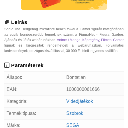
Leírás
Sonic The Hedgehog microfibre beach towel a Gamer figurák kategóriában
az egyik legnépszerűbb terméknek számít a FiguraNet - Figura, Szobor,
Ajándék és Játék webáruházban.
Anime / Manga
,
Képregény
,
Filmes
,
Gamer
figurák és kiegészítők rendelhetőek a webáruházban. Folyamatos
kedvezmények, országos kiszállítással, 30 000 Ft felett ingyenes szállítás!.
Paraméterek
Állapot:
Bontatlan
EAN:
1000000061666
Kategória:
Videójátékok
Termék típusa:
Szobrok
Márka:
SEGA