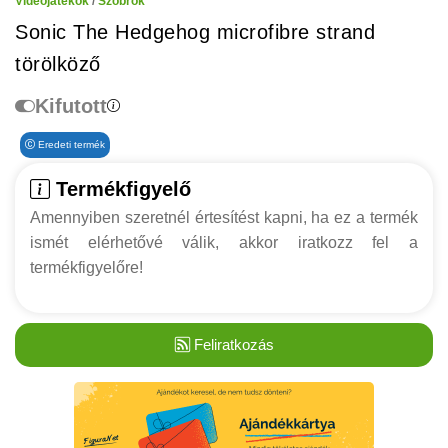
Videójátékok
/
Szobrok
Sonic The Hedgehog microfibre strand
törölköző
Kifutott
Eredeti termék
Termékfigyelő
Amennyiben szeretnél értesítést kapni, ha ez a termék
ismét elérhetővé válik, akkor iratkozz fel a
termékfigyelőre!
Feliratkozás