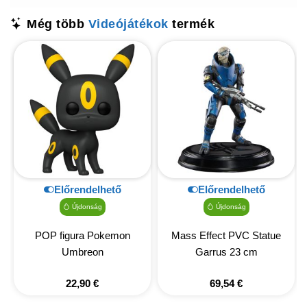
Még több
Videójátékok
termék
Előrendelhető
Előrendelhető
Újdonság
Újdonság
POP figura Pokemon
Mass Effect PVC Statue
Umbreon
Garrus 23 cm
22,90
€
69,54
€