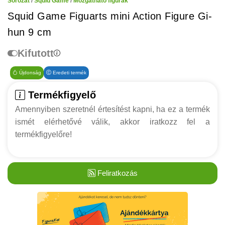
Sorozat
/
Squid Game
/
Mozgatható figurák
Squid Game Figuarts mini Action Figure Gi-
hun 9 cm
Kifutott
Újdonság
Eredeti termék
Termékfigyelő
Amennyiben szeretnél értesítést kapni, ha ez a termék
ismét elérhetővé válik, akkor iratkozz fel a
termékfigyelőre!
Feliratkozás