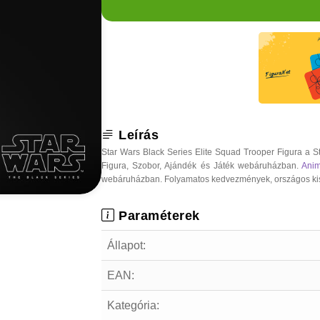
Leírás
Star Wars Black Series Elite Squad Trooper Figura a S
Figura, Szobor, Ajándék és Játék webáruházban.
Ani
webáruházban. Folyamatos kedvezmények, országos kiszáll
Paraméterek
Állapot:
EAN:
Kategória: