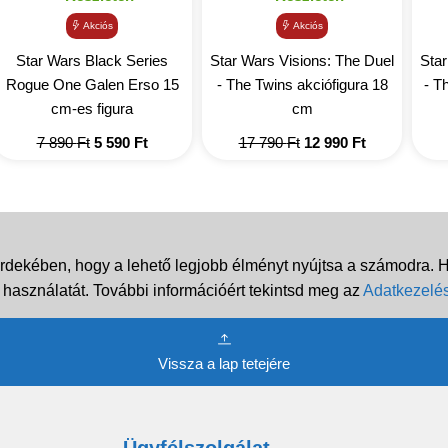
Akciós
Akciós
Star Wars Black Series
Star Wars Visions: The Duel
Star
Rogue One Galen Erso 15
- The Twins akciófigura 18
- T
cm-es figura
cm
Original
Current
Original
Current
7 890
Ft
5 590
Ft
17 790
Ft
12 990
Ft
price
price
price
price
was:
is:
was:
is:
7
5
17
12
890 Ft.
590 Ft.
790 Ft.
990 Ft.
rdekében, hogy a lehető legjobb élményt nyújtsa a számodra. Ha
 használatát. További információért tekintsd meg az
Adatkezelés
Vissza a lap tetejére