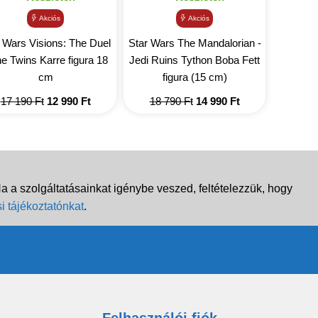
Akciós
Akciós
 Wars Visions: The Duel
Star Wars The Mandalorian -
he Twins Karre figura 18
Jedi Ruins Tython Boba Fett
cm
figura (15 cm)
Original
Current
Original
Current
17 190
Ft
12 990
Ft
18 790
Ft
14 990
Ft
price
price
price
price
was:
is:
was:
is:
17
12
18
14
190 Ft.
990 Ft.
790 Ft.
990 Ft.
 a szolgáltatásainkat igénybe veszed, feltételezzük, hogy
i tájékoztatónkat
.