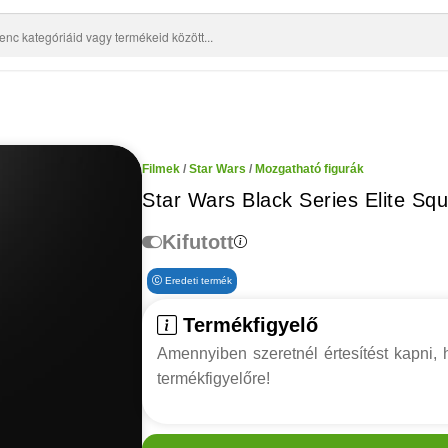
Filmek
/
Star Wars
/
Mozgatható figurák
Star Wars Black Series Elite Sq
Kifutott
Eredeti termék
Termékfigyelő
Amennyiben szeretnél értesítést kapni, h
termékfigyelőre!