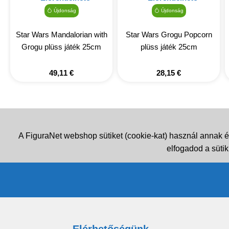
Újdonság
Újdonság
Star Wars Mandalorian with
Star Wars Grogu Popcorn
Grogu plüss játék 25cm
plüss játék 25cm
49,11
€
28,15
€
A FiguraNet webshop sütiket (cookie-kat) használ annak é
elfogadod a sütik