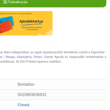
Feliratkozás
tar Wars kategóriában az egyik legnépszerűbb terméknek számít a FiguraNet -
me / Manga
,
Képregény
,
Filmes
,
Gamer
figurák és kiegészítők rendelhetőek a
ítással, 30 000 Ft felett ingyenes szállítás!.
Bontatlan
5010993836932
Filmek