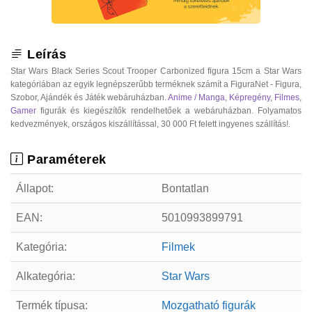
Leírás
Star Wars Black Series Scout Trooper Carbonized figura 15cm a Star Wars
kategóriában az egyik legnépszerűbb terméknek számít a FiguraNet - Figura,
Szobor, Ajándék és Játék webáruházban.
Anime / Manga
,
Képregény
,
Filmes
,
Gamer
figurák és kiegészítők rendelhetőek a webáruházban. Folyamatos
kedvezmények, országos kiszállítással, 30 000 Ft felett ingyenes szállítás!.
Paraméterek
Állapot:
Bontatlan
EAN:
5010993899791
Kategória:
Filmek
Alkategória:
Star Wars
Termék típusa:
Mozgatható figurák