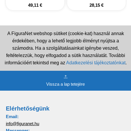
49,11
€
28,15
€
A FiguraNet webshop sütiket (cookie-kat) használ annak
érdekében, hogy a lehető legjobb élményt nyújtsa a
számodra. Ha a szolgáltatásainkat igénybe veszed,
feltételezzük, hogy elfogadod a sütik használatát. További
információért tekintsd meg az
Adatkezelési tájékoztatónkat
.
Vissza a lap tetejére
Elérhetőségünk
Email:
info@figuranet.hu
Messenger: