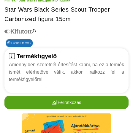
Filmek
/
Star Wars
/
Mozgatható figurák
Star Wars Black Series Scout Trooper
Carbonized figura 15cm
Kifutott
Eredeti termék
Termékfigyelő
Amennyiben szeretnél értesítést kapni, ha ez a termék
ismét elérhetővé válik, akkor iratkozz fel a
termékfigyelőre!
Feliratkozás