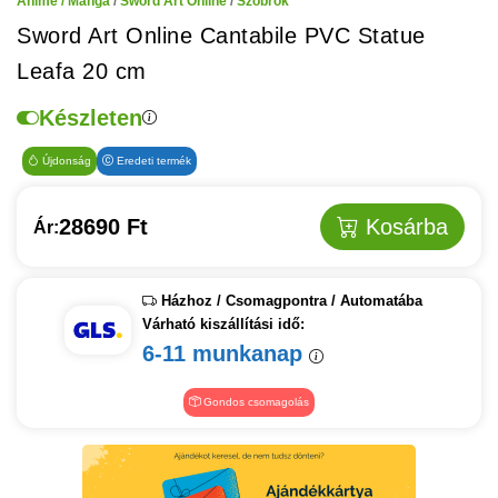
Anime / Manga
/
Sword Art Online
/
Szobrok
Sword Art Online Cantabile PVC Statue
Leafa 20 cm
Készleten
Újdonság
Eredeti termék
28690 Ft
Kosárba
Ár:
Házhoz / Csomagpontra / Automatába
Várható kiszállítási idő:
6-11 munkanap
Gondos csomagolás