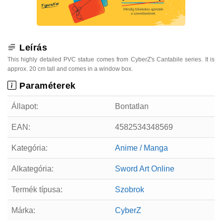
Leírás
This highly detailed PVC statue comes from CyberZ's Cantabile series. It is
approx. 20 cm tall and comes in a window box.
Paraméterek
Állapot:
Bontatlan
EAN:
4582534348569
Kategória:
Anime / Manga
Alkategória:
Sword Art Online
Termék típusa:
Szobrok
Márka:
CyberZ