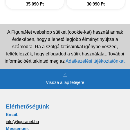
35 090
Ft
30 990
Ft
A FiguraNet webshop sütiket (cookie-kat) használ annak
érdekében, hogy a lehető legjobb élményt nyújtsa a
számodra. Ha a szolgáltatásainkat igénybe veszed,
feltételezzük, hogy elfogadod a sütik használatát. További
információért tekintsd meg az
Adatkezelési tájékoztatónkat
.
Vissza a lap tetejére
Elérhetőségünk
Email:
info@figuranet.hu
Messenger: