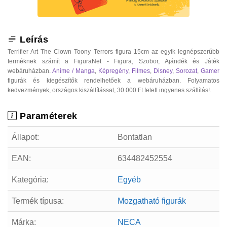
Leírás
Terrifier Art The Clown Toony Terrors figura 15cm az egyik legnépszerűbb
terméknek számít a FiguraNet - Figura, Szobor, Ajándék és Játék
webáruházban.
Anime / Manga
,
Képregény
,
Filmes
,
Disney
,
Sorozat
,
Gamer
figurák és kiegészítők rendelhetőek a webáruházban. Folyamatos
kedvezmények, országos kiszállítással, 30 000 Ft felett ingyenes szállítás!.
Paraméterek
Állapot:
Bontatlan
EAN:
634482452554
Kategória:
Egyéb
Termék típusa:
Mozgatható figurák
Márka:
NECA