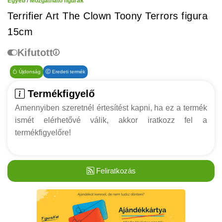
Egyéb
/
Mozgatható figurák
Terrifier Art The Clown Toony Terrors figura
15cm
Kifutott
Újdonság
Eredeti termék
Termékfigyelő
Amennyiben szeretnél értesítést kapni, ha ez a termék
ismét elérhetővé válik, akkor iratkozz fel a
termékfigyelőre!
Feliratkozás