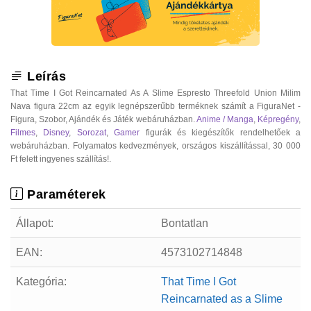
Leírás
That Time I Got Reincarnated As A Slime Espresto Threefold Union Milim
Nava figura 22cm az egyik legnépszerűbb terméknek számít a FiguraNet -
Figura, Szobor, Ajándék és Játék webáruházban.
Anime / Manga
,
Képregény
,
Filmes
,
Disney
,
Sorozat
,
Gamer
figurák és kiegészítők rendelhetőek a
webáruházban. Folyamatos kedvezmények, országos kiszállítással, 30 000
Ft felett ingyenes szállítás!.
Paraméterek
Állapot:
Bontatlan
EAN:
4573102714848
Kategória:
That Time I Got
Reincarnated as a Slime