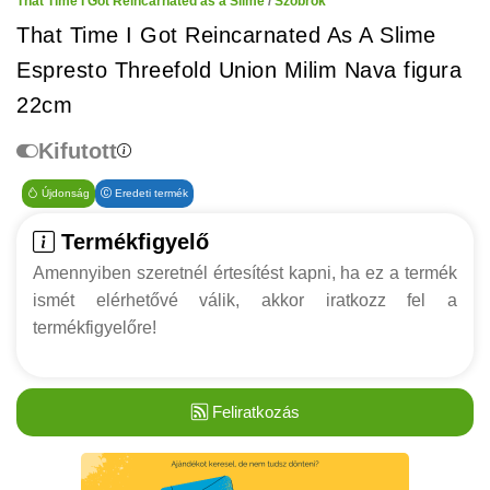
That Time I Got Reincarnated as a Slime
/
Szobrok
That Time I Got Reincarnated As A Slime
Espresto Threefold Union Milim Nava figura
22cm
Kifutott
Újdonság
Eredeti termék
Termékfigyelő
Amennyiben szeretnél értesítést kapni, ha ez a termék
ismét elérhetővé válik, akkor iratkozz fel a
termékfigyelőre!
Feliratkozás