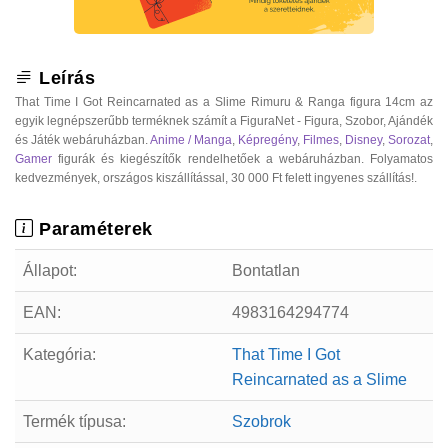
Leírás
That Time I Got Reincarnated as a Slime Rimuru & Ranga figura 14cm az
egyik legnépszerűbb terméknek számít a FiguraNet - Figura, Szobor, Ajándék
és Játék webáruházban.
Anime / Manga
,
Képregény
,
Filmes
,
Disney
,
Sorozat
,
Gamer
figurák és kiegészítők rendelhetőek a webáruházban. Folyamatos
kedvezmények, országos kiszállítással, 30 000 Ft felett ingyenes szállítás!.
Paraméterek
Állapot:
Bontatlan
EAN:
4983164294774
Kategória:
That Time I Got
Reincarnated as a Slime
Termék típusa:
Szobrok