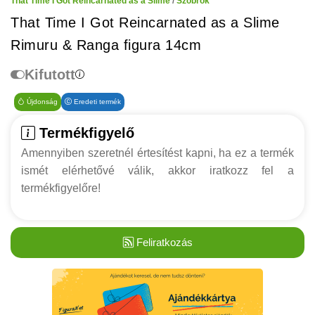
That Time I Got Reincarnated as a Slime
/
Szobrok
That Time I Got Reincarnated as a Slime
Rimuru & Ranga figura 14cm
Kifutott
Újdonság
Eredeti termék
Termékfigyelő
Amennyiben szeretnél értesítést kapni, ha ez a termék
ismét elérhetővé válik, akkor iratkozz fel a
termékfigyelőre!
Feliratkozás