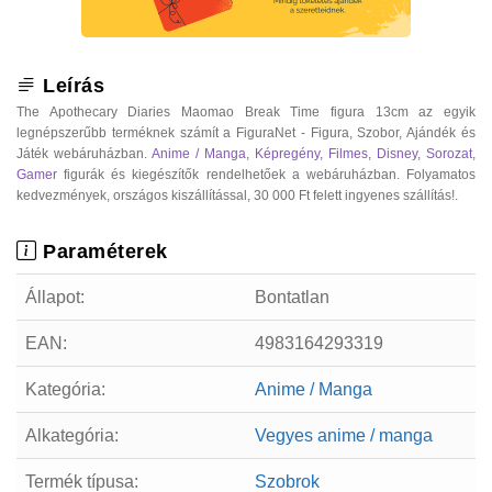
Leírás
The Apothecary Diaries Maomao Break Time figura 13cm az egyik
legnépszerűbb terméknek számít a FiguraNet - Figura, Szobor, Ajándék és
Játék webáruházban.
Anime / Manga
,
Képregény
,
Filmes
,
Disney
,
Sorozat
,
Gamer
figurák és kiegészítők rendelhetőek a webáruházban. Folyamatos
kedvezmények, országos kiszállítással, 30 000 Ft felett ingyenes szállítás!.
Paraméterek
Állapot:
Bontatlan
EAN:
4983164293319
Kategória:
Anime / Manga
Alkategória:
Vegyes anime / manga
Termék típusa:
Szobrok