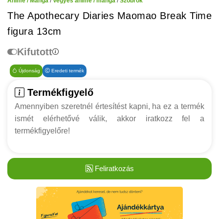
Anime / Manga
/
Vegyes anime / manga
/
Szobrok
The Apothecary Diaries Maomao Break Time
figura 13cm
Kifutott
Újdonság
Eredeti termék
Termékfigyelő
Amennyiben szeretnél értesítést kapni, ha ez a termék
ismét elérhetővé válik, akkor iratkozz fel a
termékfigyelőre!
Feliratkozás