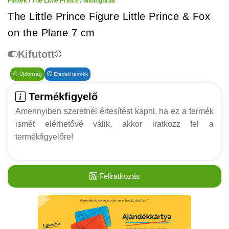
Filmek
/
The Little Prince
/
Minifigurák
The Little Prince Figure Little Prince & Fox
on the Plane 7 cm
Kifutott
Újdonság
Eredeti termék
Termékfigyelő
Amennyiben szeretnél értesítést kapni, ha ez a termék
ismét elérhetővé válik, akkor iratkozz fel a
termékfigyelőre!
Feliratkozás