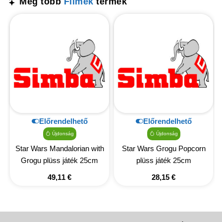
Még több
Filmek
termék
Előrendelhető
Előrendelhető
Újdonság
Újdonság
Star Wars Mandalorian with
Star Wars Grogu Popcorn
Grogu plüss játék 25cm
plüss játék 25cm
49,11
€
28,15
€