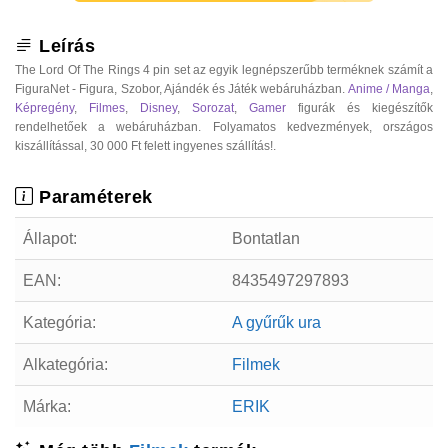
Leírás
The Lord Of The Rings 4 pin set az egyik legnépszerűbb terméknek számít a
FiguraNet - Figura, Szobor, Ajándék és Játék webáruházban.
Anime / Manga
,
Képregény
,
Filmes
,
Disney
,
Sorozat
,
Gamer
figurák és kiegészítők
rendelhetőek a webáruházban. Folyamatos kedvezmények, országos
kiszállítással, 30 000 Ft felett ingyenes szállítás!.
Paraméterek
Állapot:
Bontatlan
EAN:
8435497297893
Kategória:
A gyűrűk ura
Alkategória:
Filmek
Márka:
ERIK