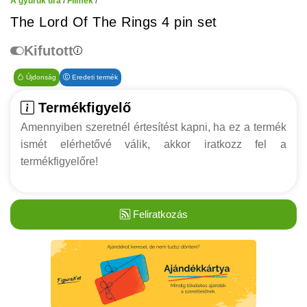
A gyűrűk ura
/
Filmek
/
The Lord Of The Rings 4 pin set
Kifutott
Újdonság
Eredeti termék
Termékfigyelő
Amennyiben szeretnél értesítést kapni, ha ez a termék
ismét elérhetővé válik, akkor iratkozz fel a
termékfigyelőre!
Feliratkozás