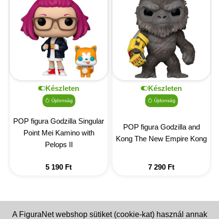
Készleten
Készleten
Újdonság
Újdonság
POP figura Godzilla Singular
POP figura Godzilla and
Point Mei Kamino with
Kong The New Empire Kong
Pelops II
5 190
Ft
7 290
Ft
A FiguraNet webshop sütiket (cookie-kat) használ annak