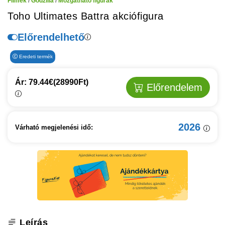
Filmek
/
Godzilla
/
Mozgatható figurák
Toho Ultimates Battra akciófigura
Előrendelhető
Eredeti termék
Ár: 79.44€
(28990Ft)
Előrendelem
2026
Várható megjelenési idő:
Leírás